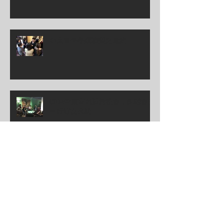
亞太青年學院聯盟之邀約
CIDA中國室內裝飾協會，劉珝會長
一行好友來訪
桃園藝文新據點：林口A8藝文中心
開幕落成
廈門設計協會來訪；)