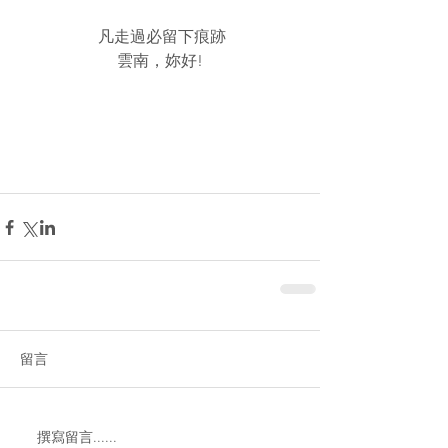
 凡走過必留下痕跡
雲南，妳好!
留言
撰寫留言......